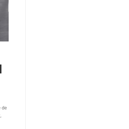
N
é de
,