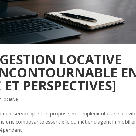
GESTION LOCATIVE
 INCONTOURNABLE E
 ET PERSPECTIVES]
n locative
 simple service que l’on propose en complément d’une activit
me une composante essentielle du métier d’agent immobilier
épendant....